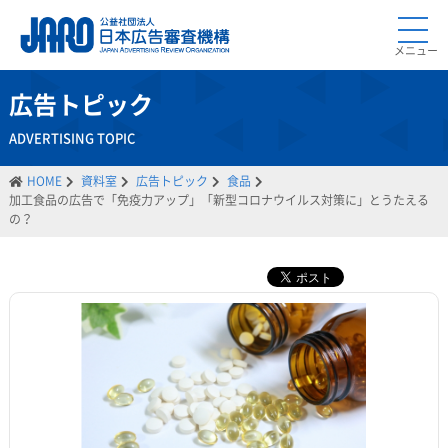
メニュー
広告トピック
ADVERTISING TOPIC
HOME
資料室
広告トピック
食品
加工食品の広告で「免疫力アップ」「新型コロナウイルス対策に」とうたえる
の？