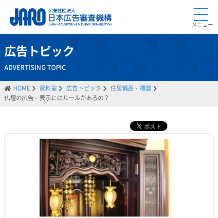
メニュー
広告トピック
ADVERTISING TOPIC
HOME
資料室
広告トピック
住居備品・機器
仏壇の広告・表示にはルールがあるの？