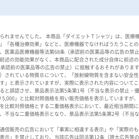
れませんでした。 本商品「ダイエットＴシャツ」は、医療
」「各種治療効果」などと、医療機器でなければうたうことの
、医薬品医療機器等法第68条（承認前の医薬品等の広告の禁
前述の効能効果がなく、本商品に配合された成分自体に前述の
（承認前の医薬品等の広告の禁止）に抵触するおそれがありま
）されている物質Ｂについて、「放射線物質を含まない安全性
す」と表示されていますが、実際に表示された内容についてこ
ると誤認させ、景品表示法第5条第1号（不当な表示の禁止・
￥5,000」と比較対照価格を用い販売価格を表示しています
を比較対照価格とする二重価格表示において、最近相当期間に
、不当な二重価格表示となり、景品表示法第5条第2号（不当
通信販売の広告において「事実に相違する表示」や「実際のも
表示」を禁止しており、当該広告は同法第12条（誇大広告等