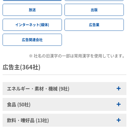
放送
出版
インターネット(媒体)
広告業
広告関連会社
※ 社名の旧漢字の一部は常用漢字を使用しています。
広告主(364社)
エネルギー・素材・機械 (9社)
大阪ガスマーケティング株式会社
食品 (50社)
関西電力株式会社
アサヒグループ食品株式会社
飲料・嗜好品 (13社)
株式会社クボタ
味の素株式会社