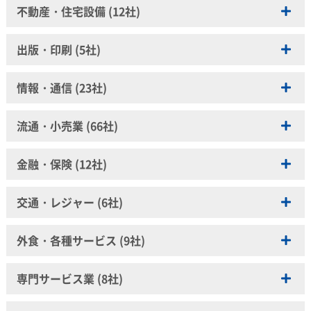
株式会社北の達人コーポレーション
株式会社ＭＴＧ
アシックスジャパン株式会社
株式会社東ハト
富士フイルム株式会社
不動産・住宅設備 (12社)
大幸薬品株式会社
日産自動車株式会社
クラシエ株式会社
KINCHO園芸株式会社
ガンホー・オンライン・エンターテイメント株式会社
富士フイルムビジネスイノベーション株式会社
大正製薬株式会社
株式会社ブリヂストン
株式会社くらしラボ
象印マホービン株式会社
株式会社セガ
株式会社永谷園
ＨＯＹＡ株式会社
クリナップ株式会社
大日本除虫菊株式会社
本田技研工業株式会社
出版・印刷 (5社)
タイガー魔法瓶株式会社
任天堂株式会社
株式会社メニコン
清水建設株式会社
大鵬薬品工業株式会社
三菱自動車工業株式会社
株式会社コーセー
株式会社ダスキン
株式会社バンダイ
株式会社日健総本社
株式会社リコー
積水ハウス株式会社
株式会社新潮社
玉川衛材株式会社
ヤマハ発動機株式会社
コタ株式会社
日本製紙クレシア株式会社
情報・通信 (23社)
株式会社バンダイナムコエンターテインメント
理想科学工業株式会社
大成建設株式会社
株式会社ゼンリン
丹平製薬株式会社
横浜ゴム株式会社
小林製薬株式会社
日本アムウェイ合同会社
ヤマハ株式会社
日清食品ホールディングス株式会社
大和ハウス工業株式会社
大日本印刷株式会社
株式会社ツムラ
株式会社アイスタイル
株式会社再春館製薬所
白元アース株式会社
流通・小売業 (66社)
株式会社日清製粉グループ本社
株式会社竹中工務店
TOPPANホールディングス株式会社
テルモ株式会社
株式会社Amazia
株式会社サクラマチ
株式会社ニッスイ
東リ株式会社
株式会社ポニーキャニオン
東和薬品株式会社
株式会社インテージ
日東ベスト株式会社
富士工業株式会社
金融・保険 (12社)
株式会社日本生物製剤
株式会社ＡＯＫＩ
ネスレ日本株式会社
三井不動産株式会社
久光製薬株式会社
株式会社シーボン
青山商事株式会社
株式会社池田泉州銀行
株式会社ハーブ健康本舗
株式会社ＬＩＸＩＬ
交通・レジャー (6社)
ピップ株式会社
NTTドコモビジネス株式会社
JNTLコンシューマーヘルス株式会社
アスクル株式会社
株式会社かんぽ生命保険
ハウスウェルネスフーズ株式会社
リンナイ株式会社
ＮＴＴ東日本株式会社
株式会社資生堂
株式会社イエローハット
こくみん共済ｃｏｏｐ（全国労働者共済生活協同組合連合
アート引越センター株式会社
ユニ・チャーム株式会社
外食・各種サービス (9社)
株式会社ジャパンギャルズ
伊藤忠リーテイルリンク株式会社
会）
フォーデイズ株式会社
株式会社龍角散
ＫＤＤＩ 株式会社
株式会社ジャパンゲートウェイ
株式会社エアドッグジャパン
ソニー損害保険株式会社
不二製油株式会社
株式会社サカイ引越センター
株式会社アートネイチャー
ロート製薬株式会社
株式会社GA technologies
株式会社SL Creations
専門サービス業 (8社)
損害保険ジャパン株式会社
株式会社不二家
株式会社帝国ホテル
株式会社交換できるくん
株式会社ジーニー
ジョンソン株式会社
オイシックス・ラ・大地株式会社
東京海上日動火災保険株式会社
株式会社ブルボン
日本航空株式会社
株式会社ザ・フォウルビ
株式会社SUPER STUDIO
石本哲敏法律事務所