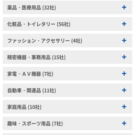
積水化学工業株式会社
株式会社ECスタジオ
アサヒ飲料株式会社
薬品・医療用品 (32社)
中部電力株式会社
株式会社イングリウッド
アサヒビール株式会社
東京ガス株式会社
Umios株式会社
味の素AGF株式会社
アース製薬株式会社
株式会社東芝
化粧品・トイレタリー (56社)
株式会社えがおホールディングス
アボットジャパン合同会社
山本化学工業株式会社
江崎グリコ株式会社
大関株式会社
アリナミン製薬株式会社
株式会社Ｉ－ｎｅ
エスビー食品株式会社
ファッション・アクセサリー (4社)
キリンビール株式会社
イチジク製薬株式会社
株式会社アイスター商事
カゴメ株式会社
月桂冠株式会社
エーザイ株式会社
株式会社アリミノ
旭化成株式会社
カルビー株式会社
サッポロビール株式会社
精密機器・事務用品 (15社)
エレコムヘルスケア株式会社
株式会社アルソア慧央グループ
株式会社ミキモト
カンロ株式会社
サントリーホールディングス株式会社
株式会社太田胃散
株式会社伊勢半
株式会社リーガルコーポレーション
キッコーマン食品株式会社
アストラム株式会社
ダイドードリンコ株式会社
大塚製薬株式会社
家電・ＡＶ機器 (7社)
株式会社ウィルミナ
株式会社ワコール
キューサイ株式会社
エプソン販売株式会社
宝酒造株式会社
カイゲンファーマ株式会社
株式会社ヴェントゥーノ
キユーピー株式会社
カシオ計算機株式会社
白鶴酒造株式会社
シャープ株式会社
救心製薬株式会社
株式会社ウテナ
自動車・関連品 (11社)
国分グループ本社株式会社
キヤノンマーケティングジャパン株式会社
ＵＣＣ上島珈琲株式会社
株式会社ゼネラル
株式会社金冠堂
エステー株式会社
敷島製パン株式会社
株式会社コムテック
ソニーマーケティング株式会社
興和株式会社
いすゞ自動車株式会社
エビス株式会社
家庭用品 (10社)
株式会社ダイショー
株式会社シード
パナソニック オペレーショナルエクセレンス株式会社
佐藤製薬株式会社
スズキ株式会社
花王株式会社
株式会社だいにち堂
シヤチハタ株式会社
日立グローバルライフソリューションズ株式会社
ジェクス株式会社
住友ゴム工業株式会社
株式会社カネボウ化粧品
株式会社アクアバンク
ＤＩＣ株式会社
セイコーグループ株式会社
趣味・スポーツ用品 (7社)
株式会社日立製作所
シオノギヘルスケア株式会社
株式会社デンソー
関西酵素株式会社
株式会社アルファックス
株式会社パイロットコーポレーション
三菱電機株式会社
第一三共ヘルスケア株式会社
ＴＯＹＯ ＴＩＲＥ株式会社