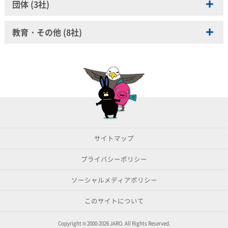
株式会社シンエイ
株式会社オークローンマーケティング
日新火災海上保険株式会社
団体 (3社)
日本郵便株式会社
ＴＢＣグループ株式会社
株式会社ゼロアクセル
弁護士法人Authense法律事務所
新日本製薬株式会社
株式会社小田急百貨店
日本生命保険相互会社
マルマンＨ＆Ｂ株式会社
株式会社東京會舘
ソニーネットワークコミュニケーションズ株式会社
弁護士法人至誠法律事務所
株式会社スタイリングライフ・ホールディングス
小津産業株式会社
一般社団法人ダークパターン対策協会
野村證券株式会社
株式会社Ｍｉｚｋａｎ
教育・その他 (8社)
ソフトバンク株式会社
虎ノ門カレッジ法律事務所
太陽油脂株式会社
株式会社カタログハウス
一般社団法人日本補聴器販売店協会
株式会社北海道銀行
株式会社村上農園
株式会社トラスクエタ
ネクセル総合法律事務所
ホクレン農業協同組合連合会
マネックス証券株式会社
株式会社ＥＣＣ
株式会社明治
株式会社不二ビューティ
株式会社ネットネイティブ
ひふみ総合法律事務所
株式会社ナガセビューティケァ
銀座ステファニー化粧品株式会社
明治安田生命保険相互会社
株式会社インディバ・ジャパン
森永製菓株式会社
株式会社毛髪クリニックリーブ21
株式会社野村総合研究所
平山法律事務所
日本メナード化粧品株式会社
株式会社近鉄百貨店
バリューコマース株式会社
弁護士法人丸の内ソレイユ法律事務所
ニュー スキン ジャパン株式会社
株式会社健康の杜
モロゾフ株式会社
株式会社マイナビ
株式会社ハーバー研究所
株式会社総合資格
マカフィー株式会社
株式会社ハウス オブ ローゼ
株式会社ツクイ
山崎製パン株式会社
楽天モバイル株式会社
株式会社JTB商事
株式会社トライグループ
雪印メグミルク株式会社
リンクシェア・ジャパン株式会社
サイトマップ
一般社団法人農協流通研究所
株式会社ロッテ
株式会社ビタブリッドジャパン
株式会社ＪＩＭＯＳ
プライバシーポリシー
ファビウス株式会社
株式会社ファンケル
ソーシャルメディアポリシー
株式会社フヨウサキナ
ジュピターショップチャンネル株式会社
このサイトについて
プレミアアンチエイジング株式会社
ホーユー株式会社
株式会社スクロール
Copyright © 2000-2026 JARO. All Rights Reserved.